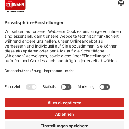
Experte für Schutzeinrichtungen, Schutzzäune und
Gittertrennwände gehört zu den führenden
Unternehmen, wenn es um den Schutz von
Mensch, Maschine und Anlagen geht.
Cookie-Einstellungen
Über uns
TIEMANN - Fachhändler werden
Versand und Zahlungsbedingungen
Datenschutz
Impressum
Verkauf nur an Unternehmer, Gewerbetreibende, Freiberufler
und öffentliche Institutionen, nicht jedoch an Verbraucher im
Sinne des §13 BGB. Angebote freibleibend. Solange der Vorrat
reicht.
Alle Preise in Euro zzgl. MwSt. und Versandkosten
© 2026
TIEMANN Schutz-Systeme GmbH