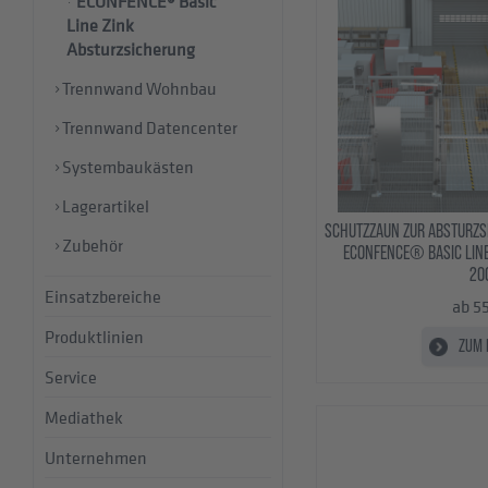
ECONFENCE® Basic
Line Zink
Absturzsicherung
Trennwand Wohnbau
Trennwand Datencenter
Systembaukästen
Lagerartikel
SCHUTZZAUN ZUR ABSTURZS
Zubehör
ECONFENCE® BASIC LIN
20
Einsatzbereiche
ab 5
Produktlinien
ZUM 
Service
Mediathek
Unternehmen