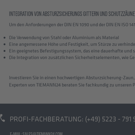
INTEGRATION VON ABSTURZSICHERUNGS GITTERN UND SCHUTZZÄUN
Um den Anforderungen der DIN EN 1090 und der DIN EN ISO 14
Die Verwendung von Stahl oder Aluminium als Material
Eine angemessene Höhe und Festigkeit, um Stürze zu verhind
Ein geeignetes Befestigungssystem, das eine dauerhafte und st
Die Integration von zusätzlichen Sicherheitselementen, wie G
Investieren Sie in einen hochwertigen Absturzsicherung-Zaun, 
Experten von TIEMANN24 beraten Sie fachkundig zu unseren 
PROFI-FACHBERATUNG:
(+49) 5223 - 791 
E-MAIL: SALES@TIEMANN24.COM