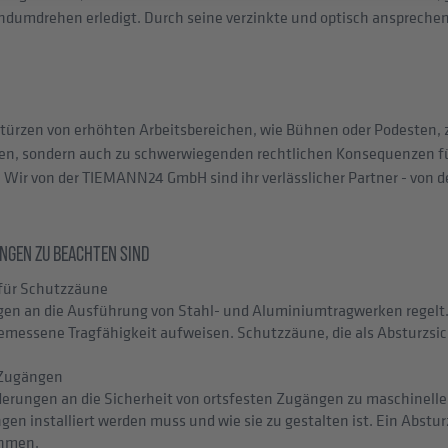
dumdrehen erledigt. Durch seine verzinkte und optisch ansprechen
Stürzen von erhöhten Arbeitsbereichen, wie Bühnen oder Podesten, 
gen, sondern auch zu schwerwiegenden rechtlichen Konsequenzen für
ir von der TIEMANN24 GmbH sind ihr verlässlicher Partner - von d
NGEN ZU BEACHTEN SIND
für Schutzzäune
ngen an die Ausführung von Stahl- und Aluminiumtragwerken regelt.
gemessene Tragfähigkeit aufweisen. Schutzzäune, die als Absturzs
 Zugängen
rderungen an die Sicherheit von ortsfesten Zugängen zu maschinelle
n installiert werden muss und wie sie zu gestalten ist. Ein Abstur
ehmen.