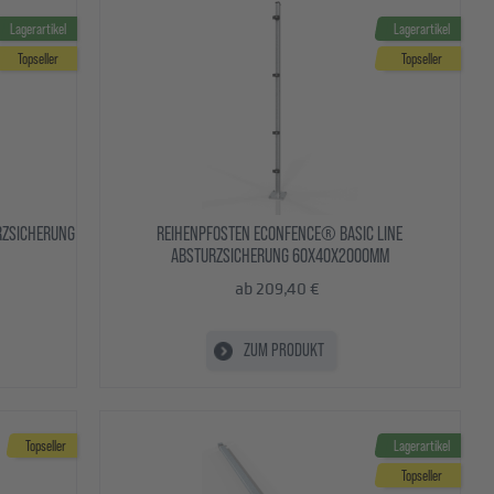
Lagerartikel
Lagerartikel
Topseller
Topseller
RZSICHERUNG
REIHENPFOSTEN ECONFENCE® BASIC LINE
ABSTURZSICHERUNG 60X40X2000MM
ab 209,40 €
ZUM PRODUKT
Topseller
Lagerartikel
Topseller