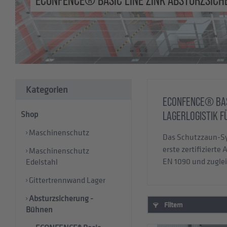
Kategorien
ECONFENCE® BASI
Shop
LAGERLOGISTIK F
Maschinenschutz
Das Schutzzaun-Sy
erste zertifiziert
Maschinenschutz
EN 1090 und zuglei
Edelstahl
Gittertrennwand Lager
Absturzsicherung -
Filtern
Bühnen