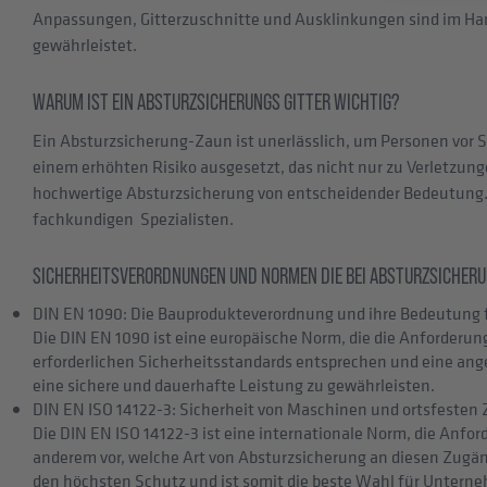
Anpassungen, Gitterzuschnitte und Ausklinkungen sind im Han
gewährleistet.
WARUM IST EIN ABSTURZSICHERUNGS GITTER WICHTIG?
Ein Absturzsicherung-Zaun ist unerlässlich, um Personen vor 
einem erhöhten Risiko ausgesetzt, das nicht nur zu Verletzun
hochwertige Absturzsicherung von entscheidender Bedeutung. W
fachkundigen Spezialisten.
SICHERHEITSVERORDNUNGEN UND NORMEN DIE BEI ABSTURZSICHERU
DIN EN 1090: Die Bauprodukteverordnung und ihre Bedeutung 
Die DIN EN 1090 ist eine europäische Norm, die die Anforderu
erforderlichen Sicherheitsstandards entsprechen und eine an
eine sichere und dauerhafte Leistung zu gewährleisten.
DIN EN ISO 14122-3: Sicherheit von Maschinen und ortsfesten
Die DIN EN ISO 14122-3 ist eine internationale Norm, die Anfo
anderem vor, welche Art von Absturzsicherung an diesen Zugänge
den höchsten Schutz und ist somit die beste Wahl für Untern