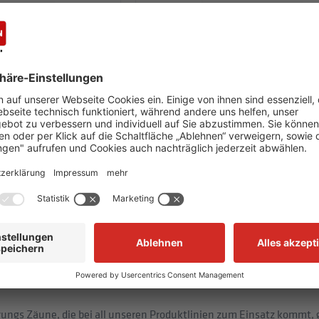
E ECONFENCE® BASIC LINE
KONTERPLATTEN-SET FÜR PFOSTENFUSS ECONFEN
SICHERUNG
INE ABSTURZSICHERUNG
7,30 €
ab 15,18 €
PRODUKT
ZUM PRODUKT
eitselement für Bühnen, Podeste, Laufstege und ortsfeste Zugänge
haltung gesetzlicher Vorschriften und Normen.
izierten Systembaukastens ECONFENCE® BASIC LINE ABSTURZSICHER
stellen und zum anderen als Schutz gegen versehentliches Abstürz
ngs Zäune, die bei all unseren Produktlinien zum Einsatz kommt, ga