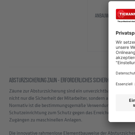
ANBAUWINKEL-INNENECK
ABSTURZ
ab 
ZUM 
ABSTURZSICHERUNG ZAUN - ERFORDERLICHES SICHERHEITSELEMENT
Zäune zur Absturzsicherung sind ein unverzichtbares Sicherh
nicht nur die Sicherheit der Mitarbeiter, sondern auch die Ein
Normativ ist die bestimmungsgemäße Verwendung des zertif
Schutzeinrichtung zum Schutz gegen das Erreichen von Gefahr
Zugängen zu maschinellen Anlagen.
Die innovative rahmenlose Elementbauweise der Absturzsicheru