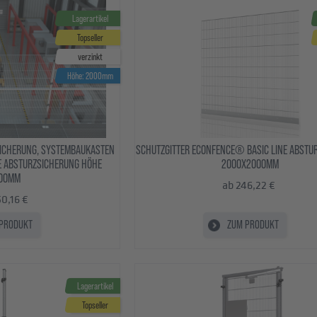
Lagerartikel
Topseller
verzinkt
Höhe: 2000mm
ICHERUNG, SYSTEMBAUKASTEN
SCHUTZGITTER ECONFENCE® BASIC LINE ABSTU
E ABSTURZSICHERUNG HÖHE
2000X2000MM
00MM
ab 246,22 €
50,16 €
PRODUKT
ZUM PRODUKT
Lagerartikel
Topseller