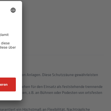
CE® BASIC L
 zu maschinellen Anlagen. Diese Schutzzäune gewährleisten
UNG vorgesehen für den Einsatz als feststehende trennende
en von Personen, z.B. an Bühnen oder Podesten von ortsfesten
rantiert ein Höchstmaß an Flexibilität. Nachträgliche