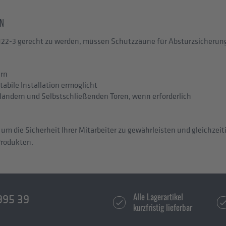
EN
122-3 gerecht zu werden, müssen Schutzzäune für Absturzsicherun
ern
abile Installation ermöglicht
eländern und Selbstschließenden Toren, wenn erforderlich
um die Sicherheit Ihrer Mitarbeiter zu gewährleisten und gleichzei
Produkten.
Alle Lagerartikel
995 39
kurzfristig lieferbar