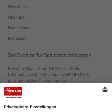
Newsletter
Über uns
Datenschutz
Impressum
Der Experte für Schutzeinrichtungen
Bewährte Qualität von TIEMANN. Mit der
Erfahrung von über 50 Jahren weiß TIEMANN
ganz genau, was bei trennenden
Distanzschutzeinrichtungen wirklich zählt. Der
Experte für Schutzeinrichtungen, Schutzzäune und
Gittertrennwände gehört zu den führenden
Unternehmen, wenn es um den Schutz von
Mensch, Maschine und Anlagen geht.