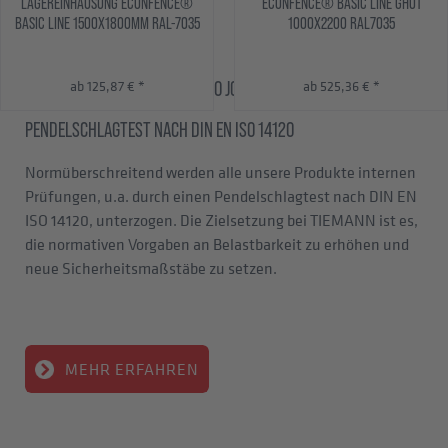
ECONFENCE® BASIC LINE GH01
ECONFENCE® BASIC LINE T
35
1000X2200 RAL7035
1000X2200 RAL7035
ab 525,36 € *
ab 629,39 € *
GETESTETE STOSSENERGIE - 950 JOULE
PENDELSCHLAGTEST NACH DIN EN ISO 14120
Normüberschreitend werden alle unsere Produkte internen
Prüfungen, u.a. durch einen Pendelschlagtest nach DIN EN
ISO 14120, unterzogen. Die Zielsetzung bei TIEMANN ist es,
die normativen Vorgaben an Belastbarkeit zu erhöhen und
neue Sicherheitsmaßstäbe zu setzen.
MEHR ERFAHREN