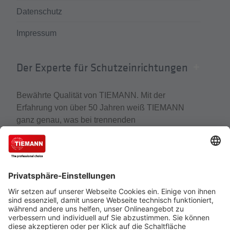
Datenschutz
Impressum
Der Experte für Schutzeinrichtungen
Bewährte Qualität von TIEMANN. Mit der
Erfahrung von über 50 Jahren weiß TIEMANN
ganz genau, was bei trennenden
Distanzschutzeinrichtungen wirklich zählt. Der
Experte für Schutzeinrichtungen, Schutzzäune und
Gittertrennwände gehört zu den führenden
Unternehmen, wenn es um den Schutz von
Mensch, Maschine und Anlagen geht.
Cookie-Einstellungen
Über uns
TIEMANN - Fachhändler werden
Versand und Zahlungsbedingungen
Datenschutz
Impressum