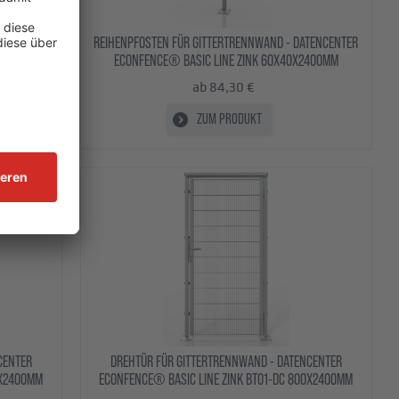
ENCENTER
REIHENPFOSTEN FÜR GITTERTRENNWAND - DATENCENTER
400
ECONFENCE® BASIC LINE ZINK 60X40X2400MM
ab 84,30 €
ZUM PRODUKT
Aktion!
CENTER
DREHTÜR FÜR GITTERTRENNWAND - DATENCENTER
0X2400MM
ECONFENCE® BASIC LINE ZINK BT01-DC 800X2400MM