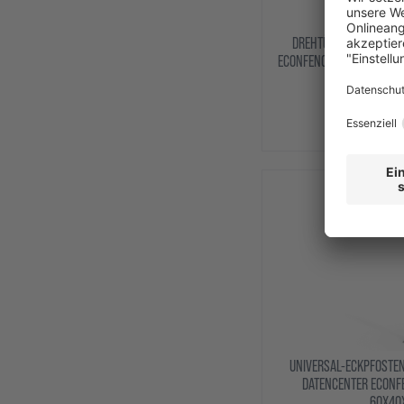
DREHTÜR FÜR GITTERT
ECONFENCE® BASIC LINE 
ab 6
ZUM 
UNIVERSAL-ECKPFOSTEN
DATENCENTER ECONFE
60X40