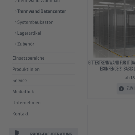
Trennwand Wohnbau
Trennwand Datencenter
Systembaukästen
Lagerartikel
Zubehör
Einsatzbereiche
GITTERTRENNWAND FÜR IT-D
ECONFENCE® BASIC L
Produktlinien
ab 1
Service
ZUM 
Mediathek
Unternehmen
Kontakt
PROFI-FACHBERATUNG