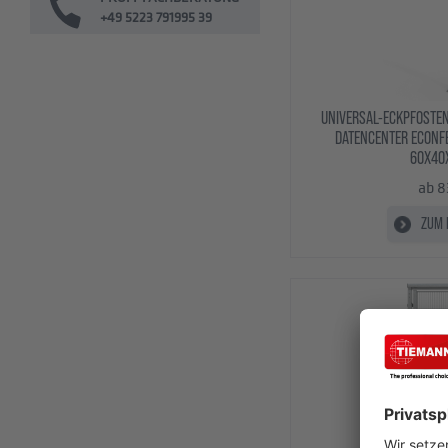
+49 5223 791995 39
UNIVERSAL-ECKPFOSTEN
DATENCENTER ECONFE
60X40
ab 8
ZUM 