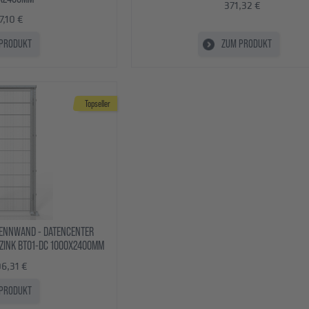
371,32 €
7,10 €
PRODUKT
ZUM PRODUKT
Topseller
RENNWAND - DATENCENTER
ZINK BT01-DC 1000X2400MM
06,31 €
PRODUKT