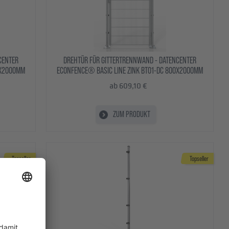
CENTER
DREHTÜR FÜR GITTERTRENNWAND - DATENCENTER
0X2000MM
ECONFENCE® BASIC LINE ZINK BT01-DC 800X2000MM
ab 609,10 €
ZUM PRODUKT
Topseller
Topseller