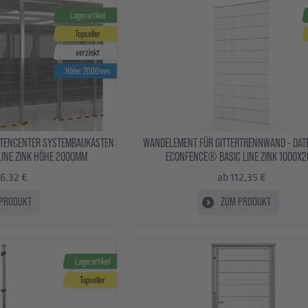
Lagerartikel
Topseller
verzinkt
Höhe: 2000mm
ATENCENTER SYSTEMBAUKASTEN
WANDELEMENT FÜR GITTERTRENNWAND - DAT
INE ZINK HÖHE 2000MM
ECONFENCE® BASIC LINE ZINK 1000X
86,32 €
ab 112,35 €
PRODUKT
ZUM PRODUKT
Lagerartikel
Topseller