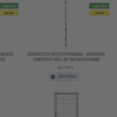
Lagerartikel
Lagerartikel
Topseller
Topseller
ENCENTER
REIHENPFOSTEN FÜR GITTERTRENNWAND - DATENCENTER
2000
ECONFENCE® BASIC LINE ZINK 60X40X2000MM
ab 71,41 €
ZUM PRODUKT