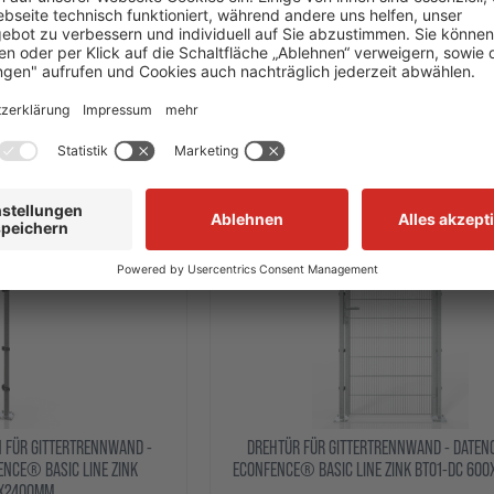
RENNWAND - DATENCENTER
WANDELEMENT FÜR GITTERTRENNWAND - DAT
ZINK BT01-DC 1000X2000MM
ECONFENCE® BASIC LINE ZINK 1000X2
10,15 €
ab 120,99 €
PRODUKT
ZUM PRODUKT
Topseller
 FÜR GITTERTRENNWAND -
DREHTÜR FÜR GITTERTRENNWAND - DATEN
NCE® BASIC LINE ZINK
ECONFENCE® BASIC LINE ZINK BT01-DC 60
X2400MM