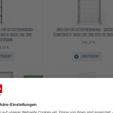
 FÜR GITTERTRENNWAND -
DREHTÜR FÜR GITTERTRENNWAND - DATEN
NCE® BASIC LINE ZINK
ECONFENCE® BASIC LINE ZINK BT01-DC 60
X2000MM
318,27 €
3,61 €
PRODUKT
ZUM PRODUKT
Lagerartikel
Topseller