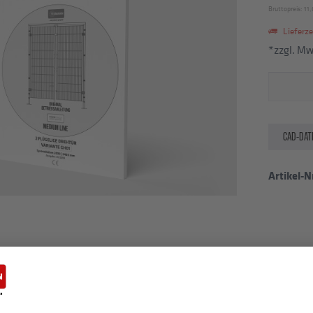
Bruttopreis: 11,
Lieferzei
*zzgl. M
CAD-DAT
Artikel-Nr
LOADS