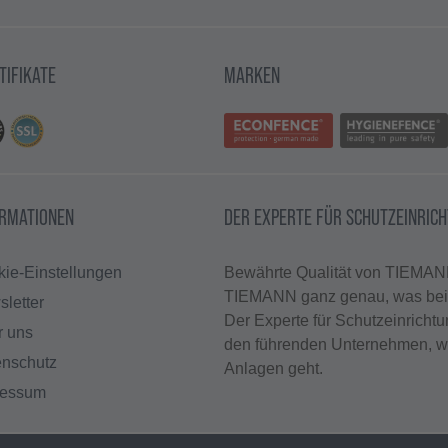
TIFIKATE
MARKEN
ORMATIONEN
DER EXPERTE FÜR SCHUTZEINRIC
ie-Einstellungen
Bewährte Qualität von TIEMANN
TIEMANN ganz genau, was bei t
letter
Der Experte für Schutzeinricht
r uns
den führenden Unternehmen, w
enschutz
Anlagen geht.
ressum