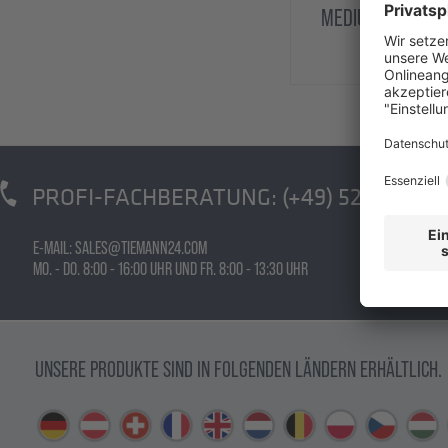
MEDIUM LINE 2-F
PROFI-FACHBERATUNG:
(+49) 5223 - 791 
E-MAIL: SALES@TIEMANN24.COM
MO. - DO. 8:00 - 16:00 UHR UND FR. 8:00 - 13:30 UHR
UNSERE PRODUKTE SIND IN FOLGENDEN LÄNDERN ERHÄLTLICH.