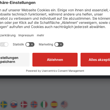
LG. DREHTÜR GH01 - BETRIEBSANLEITUNG
Alle Lagerartikel
995 39
kurzfristig lieferbar
Baumustergeprüfte
Systembaukästen