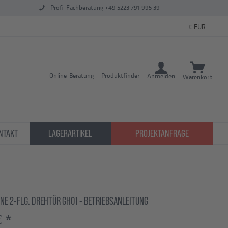
Profi-Fachberatung +49 5223 791 995 39
Online-Beratung
Produktfinder
Anmelden
Warenkorb
NTAKT
LAGERARTIKEL
PROJEKTANFRAGE
NE 2-FLG. DREHTÜR GH01 - BETRIEBSANLEITUNG
€ *