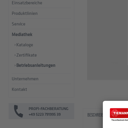
Einsatzbereiche
Produktlinien
Service
Mediathek
Kataloge
Zertifikate
Betriebsanleitungen
Unternehmen
Kontakt
PROFI-FACHBERATUNG
+49 5223 791995 39
BESCHREIBUNG
DOWN