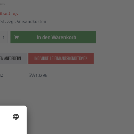
03 €
t ca. 5 Tage
wSt.
zzgl. Versandkosten
In den
Warenkorb
EN ANFORDERN
INDIVIDUELLE EINKAUFSKONDITIONEN
.:
SW10296