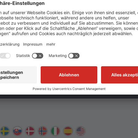
. DREHTÜR TS01 - BETRIEBSANLEITUNG
Alle Lagerartikel
995 39
kurzfristig lieferbar
Baumustergeprüfte
Systembaukästen