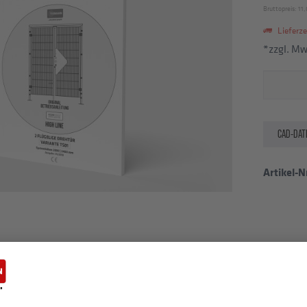
Bruttopreis: 11,
Lieferzei
*zzgl. M
CAD-DAT
Artikel-Nr
LOADS