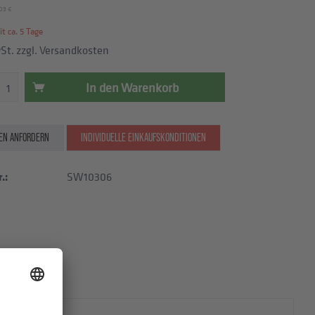
03 €
t ca. 5 Tage
wSt.
zzgl. Versandkosten
In den
Warenkorb
EN ANFORDERN
INDIVIDUELLE EINKAUFSKONDITIONEN
.:
SW10306