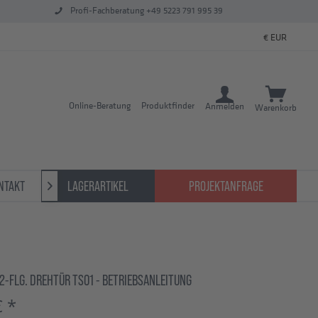
Profi-Fachberatung +49 5223 791 995 39
Online-Beratung
Produktfinder
Anmelden
Warenkorb
NTAKT
LAGERARTIKEL
PROJEKTANFRAGE

 2-FLG. DREHTÜR TS01 - BETRIEBSANLEITUNG
€ *