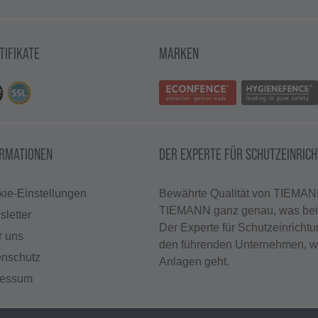
TIFIKATE
MARKEN
ORMATIONEN
DER EXPERTE FÜR SCHUTZEINRIC
ie-Einstellungen
Bewährte Qualität von TIEMANN
TIEMANN ganz genau, was bei t
letter
Der Experte für Schutzeinricht
r uns
den führenden Unternehmen, w
enschutz
Anlagen geht.
ressum