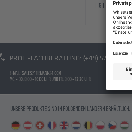
HIGH LINE 2-FLG
PROFI-FACHBERATUNG:
(+49) 5223 - 791 
E-MAIL: SALES@TIEMANN24.COM
MO. - DO. 8:00 - 16:00 UHR UND FR. 8:00 - 13:30 UHR
UNSERE PRODUKTE SIND IN FOLGENDEN LÄNDERN ERHÄLTLICH.