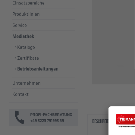
Einsatzbereiche
Produktlinien
Service
Mediathek
Kataloge
Zertifikate
Betriebsanleitungen
Unternehmen
Kontakt
PROFI-FACHBERATUNG
+49 5223 791995 39
BESCHREIBUNG
DOWN