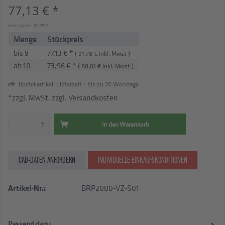
77,13 € *
Bruttopreis: 91,78 €
Menge
Stückpreis
bis
9
77,13 € *
( 91,78 € inkl. Mwst )
ab
10
73,96 € *
( 88,01 € inkl. Mwst )
Bestellartikel. Lieferzeit - bis zu 20 Werktage
*zzgl. MwSt.
zzgl. Versandkosten
In den
Warenkorb
CAD-DATEN ANFORDERN
INDIVIDUELLE EINKAUFSKONDITIONEN
Artikel-Nr.:
BRP2000-VZ-S01
Passend dazu