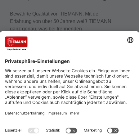
Bewährte Qualität von TIEMANN. Mit der
Erfahrung von über 50 Jahren weiß TIEMANN
ganz genau, was bei trennenden
Distanzschutzeinrichtungen wirklich zählt. Der
Experte für Schutzeinrichtungen, Schutzzäune und
Gittertrennwände gehört zu den führenden
Unternehmen, wenn es um den Schutz von
Mensch, Maschine und Anlagen geht.
Cookie-Einstellungen
Über uns
TIEMANN - Fachhändler werden
Versand und Zahlungsbedingungen
Datenschutz
Impressum
Verkauf nur an Unternehmer, Gewerbetreibende, Freiberufler
und öffentliche Institutionen, nicht jedoch an Verbraucher im
Sinne des §13 BGB. Angebote freibleibend. Solange der Vorrat
reicht.
Alle Preise in Euro zzgl. MwSt. und Versandkosten
© 2026
TIEMANN Schutz-Systeme GmbH