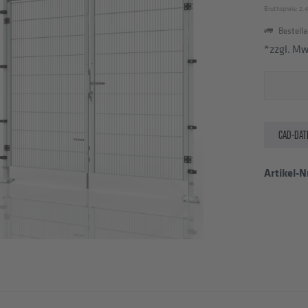
Bruttopreis: 2.4
Bestella
*zzgl. M
CAD-DAT
Artikel-Nr