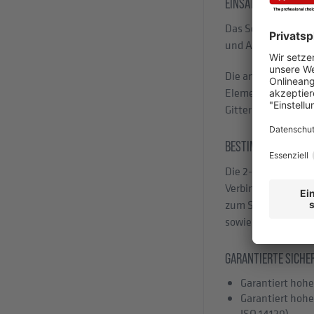
EINSATZBEREICH:
Das Schutzzaun Sy
und Automation. Mi
Die ansprechende P
Elementbauweise, d
Gitterzuschnitte 
BESTIMMUNGSGEMÄS
Die 2-flg. Drehtür
Verbindung mit ein
zum Schutz von Per
sowie deren Befest
GARANTIERTE SICHE
Garantiert hohe
Garantiert hoh
ISO 14120)