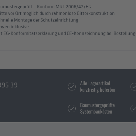
aumustergeprüft – Konform MRL 2006/42/EG
te vor Ort möglich durch rahmenlose Gitterkonstruktion
chnelle Montage der Schutzeinrichtung
ngen inklusive
it EG-Konformitätserklärung und CE-Kennzeichnung bei Bestellun
Alle Lagerartikel
995 39
kurzfristig lieferbar
Baumustergeprüfte
Systembaukästen