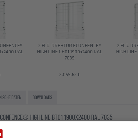
CONFENCE®
2 FLG. DREHTÜR ECONFENCE®
2 FLG. D
00x2400 RAL
HIGH LINE GH01 1900x2400 RAL
HIGH LINE
7035
€
2.055,62 €
NISCHE DATEN
DOWNLOADS
ECONFENCE® HIGH LINE BT01 1900X2400 RAL 7035