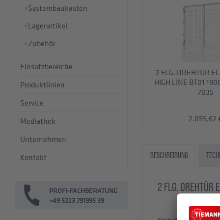
Systembaukästen
Lagerartikel
Zubehör
Einsatzbereiche
2 FLG. DREHTÜR E
HIGH LINE BT01 19
Produktlinien
7035
Service
2.055,62 
Mediathek
Unternehmen
BESCHREIBUNG
TECH
Kontakt
2 FLG. DREHTÜR 
PROFI-FACHBERATUNG
+49 5223 791995 39