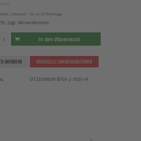
46,19 €
rtikel. Lieferzeit - bis zu 20 Werktage
wSt.
zzgl. Versandkosten
In den
Warenkorb
EN ANFORDERN
INDIVIDUELLE EINKAUFSKONDITIONEN
.:
DT22019019-BT01-2-7035-H