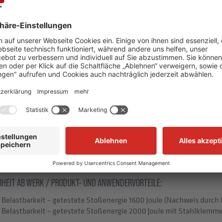
stem ECONFENCE® HIGH LINE ist unsere hochfeste und bewährte Dist
t einer getesteten Stoßenergie von bis zu 2000 Joule gehen Sie abs
ulverbeschichtung bringt auf Wunsch das corporate Design Ihres 
ie bei all unseren Produktlinien zum Einsatz kommt, garantiert ei
und Ausklinkungen sind im Handumdrehen erledigt.
SE VERWENDUNG:
 für Maschinenschutzgitter in der Türvariante BT01 ist als Bestand
er geeigneten Verriegelungseinrichtung (i.S.v. DIN EN ISO 14119) fü
sonen gegen das Erreichen von Gefahrstellen an Maschinen und Anl
igungszubehör sind nicht Bestandteil des Produkts und des Zertifik
RHEIT AB WERK / PRODUKT- UND ANWENDERVORTEILE:
 Belastbarkeit – getestete Stoßenergie 1600 Joule (Nachweis durch
e Belastbarkeit – getestete Stoßenergie 2000 Joule mit Stahlklem