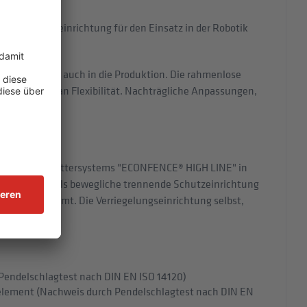
anzschutzeinrichtung für den Einsatz in der Robotik
olut sicher.
Unternehmens auch in die Produktion. Die rahmenlose
n Höchstmaß an Flexibilität. Nachträgliche Anpassungen,
teil des Schutzgittersystems "ECONFENCE® HIGH LINE" in
r den Einsatz als bewegliche trennende Schutzeinrichtung
agen bestimmt. Die Verriegelungseinrichtung selbst,
ats.
 Pendelschlagtest nach DIN EN ISO 14120)
melement (Nachweis durch Pendelschlagtest nach DIN EN