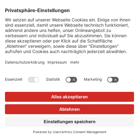
Gittertrennwände gehört zu den führenden
Unternehmen, wenn es um den Schutz von
Mensch, Maschine und Anlagen geht.
Cookie-Einstellungen
Über uns
TIEMANN - Fachhändler werden
Versand und Zahlungsbedingungen
Datenschutz
Impressum
Verkauf nur an Unternehmer, Gewerbetreibende, Freiberufler
und öffentliche Institutionen, nicht jedoch an Verbraucher im
Sinne des §13 BGB. Angebote freibleibend. Solange der Vorrat
reicht.
Alle Preise in Euro zzgl. MwSt. und Versandkosten
© 2026
TIEMANN Schutz-Systeme GmbH