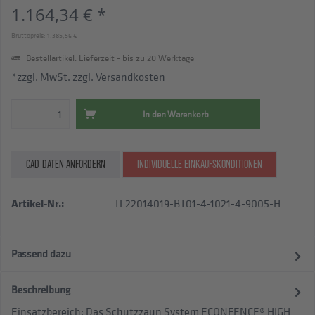
1.164,34 € *
Bruttopreis: 1.385,56 €
Bestellartikel. Lieferzeit - bis zu 20 Werktage
*zzgl. MwSt.
zzgl. Versandkosten
In den
Warenkorb
CAD-DATEN ANFORDERN
INDIVIDUELLE EINKAUFSKONDITIONEN
Artikel-Nr.:
TL22014019-BT01-4-1021-4-9005-H
Passend dazu
Beschreibung
Einsatzbereich: Das Schutzzaun System ECONFENCE® HIGH