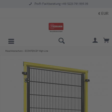
Profi-Fachberatung +49 5223 791 995 39
Maschinenschutz - ECONFENCE® High Line