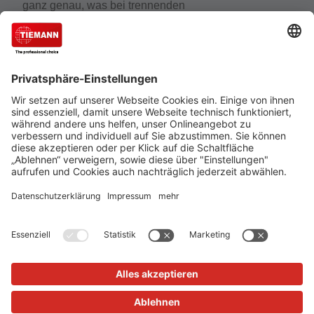
ganz genau, was bei trennenden
Distanzschutzeinrichtungen wirklich zählt. Der
Experte für Schutzeinrichtungen, Schutzzäune und
Gittertrennwände gehört zu den führenden
Unternehmen, wenn es um den Schutz von
Mensch, Maschine und Anlagen geht.
Cookie-Einstellungen
Über uns
TIEMANN - Fachhändler werden
Versand und Zahlungsbedingungen
Datenschutz
Impressum
Verkauf nur an Unternehmer, Gewerbetreibende, Freiberufler
und öffentliche Institutionen, nicht jedoch an Verbraucher im
Sinne des §13 BGB. Angebote freibleibend. Solange der Vorrat
reicht.
Alle Preise in Euro zzgl. MwSt. und Versandkosten
© 2026
TIEMANN Schutz-Systeme GmbH