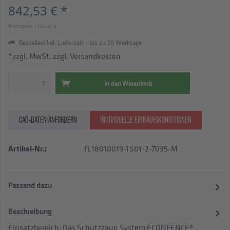
842,53 € *
Bruttopreis: 1.002,61 €
Bestellartikel. Lieferzeit - bis zu 20 Werktage
*zzgl. MwSt.
zzgl. Versandkosten
In den
Warenkorb
CAD-DATEN ANFORDERN
INDIVIDUELLE EINKAUFSKONDITIONEN
Artikel-Nr.:
TL18010019-TS01-2-7035-M
Passend dazu
Beschreibung
Einsatzbereich: Das Schutzzaun System ECONFENCE®