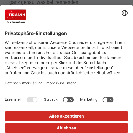
ganz genau, was bei trennenden
Distanzschutzeinrichtungen wirklich zählt. Der
Experte für Schutzeinrichtungen, Schutzzäune und
Gittertrennwände gehört zu den führenden
Unternehmen, wenn es um den Schutz von
Mensch, Maschine und Anlagen geht.
Cookie-Einstellungen
Über uns
TIEMANN - Fachhändler werden
Versand und Zahlungsbedingungen
Datenschutz
Impressum
Verkauf nur an Unternehmer, Gewerbetreibende, Freiberufler
und öffentliche Institutionen, nicht jedoch an Verbraucher im
Sinne des §13 BGB. Angebote freibleibend. Solange der Vorrat
reicht.
Alle Preise in Euro zzgl. MwSt. und Versandkosten
© 2026
TIEMANN Schutz-Systeme GmbH