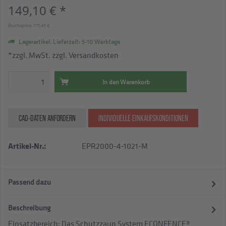
149,10 € *
Bruttopreis: 177,43 €
Lagerartikel. Lieferzeit: 5-10 Werktage
*zzgl. MwSt.
zzgl. Versandkosten
In den
Warenkorb
CAD-DATEN ANFORDERN
INDIVIDUELLE EINKAUFSKONDITIONEN
Artikel-Nr.:
EPR2000-4-1021-M
Passend dazu
Beschreibung
Einsatzbereich: Das Schutzzaun System ECONFENCE®