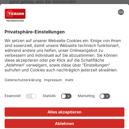
ganz genau, was bei trennenden
Distanzschutzeinrichtungen wirklich zählt. Der
Experte für Schutzeinrichtungen, Schutzzäune und
Gittertrennwände gehört zu den führenden
Unternehmen, wenn es um den Schutz von
Mensch, Maschine und Anlagen geht.
Cookie-Einstellungen
Über uns
TIEMANN - Fachhändler werden
Versand und Zahlungsbedingungen
Datenschutz
Impressum
Verkauf nur an Unternehmer, Gewerbetreibende, Freiberufler
und öffentliche Institutionen, nicht jedoch an Verbraucher im
Sinne des §13 BGB. Angebote freibleibend. Solange der Vorrat
reicht.
Alle Preise in Euro zzgl. MwSt. und Versandkosten
© 2026
TIEMANN Schutz-Systeme GmbH