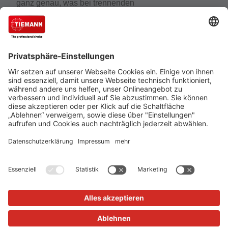
ganz genau, was bei trennenden
Distanzschutzeinrichtungen wirklich zählt. Der
Experte für Schutzeinrichtungen, Schutzzäune und
Gittertrennwände gehört zu den führenden
Unternehmen, wenn es um den Schutz von
Mensch, Maschine und Anlagen geht.
Cookie-Einstellungen
Über uns
TIEMANN - Fachhändler werden
Versand und Zahlungsbedingungen
Datenschutz
Impressum
Verkauf nur an Unternehmer, Gewerbetreibende, Freiberufler
und öffentliche Institutionen, nicht jedoch an Verbraucher im
Sinne des §13 BGB. Angebote freibleibend. Solange der Vorrat
reicht.
Alle Preise in Euro zzgl. MwSt. und Versandkosten
© 2026
TIEMANN Schutz-Systeme GmbH