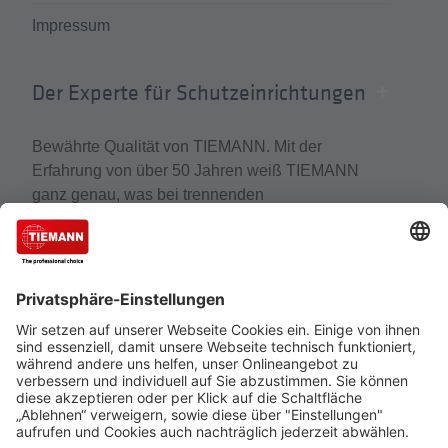
Impressum
Der Experte für Schutzeinrichtungen
Bewährte Qualität von TIEMANN. Mit der
Erfahrung von über 50 Jahren weiß TIEMANN
ganz genau, was bei trennenden
Distanzschutzeinrichtungen wirklich zählt. Der
Experte für Schutzeinrichtungen, Schutzzäune und
Gittertrennwände gehört zu den führenden
Unternehmen, wenn es um den Schutz von
Mensch, Maschine und Anlagen geht.
Cookie-Einstellungen
Über uns
TIEMANN - Fachhändler werden
Versand und Zahlungsbedingungen
Datenschutz
Impressum
Verkauf nur an Unternehmer, Gewerbetreibende, Freiberufler