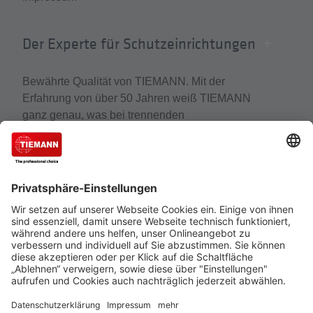
Der Experte für Schutzeinrichtungen
Bewährte Qualität von TIEMANN. Mit der
Erfahrung von über 50 Jahren weiß TIEMANN
ganz genau, was bei trennenden
Distanzschutzeinrichtungen wirklich zählt. Der
Experte für Schutzeinrichtungen, Schutzzäune und
Gittertrennwände gehört zu den führenden
Unternehmen, wenn es um den Schutz von
Mensch, Maschine und Anlagen geht.
Cookie-Einstellungen
Über uns
TIEMANN - Fachhändler werden
Versand und Zahlungsbedingungen
Datenschutz
Impressum
Verkauf nur an Unternehmer, Gewerbetreibende, Freiberufler
und öffentliche Institutionen, nicht jedoch an Verbraucher im
Sinne des §13 BGB. Angebote freibleibend. Solange der Vorrat